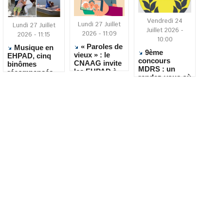
Vendredi 24
Lundi 27 Juillet
Lundi 27 Juillet
Juillet 2026 -
2026 - 11:09
2026 - 11:15
10:00
« Paroles de
Musique en
9ème
vieux » : le
EHPAD, cinq
concours
CNAAG invite
binômes
MDRS : un
les EHPAD à
récompensés
rendez-vous où
recueillir les
pour leur
la créativité
récits de leurs
créativité
rencontre le
résidents
quotidien