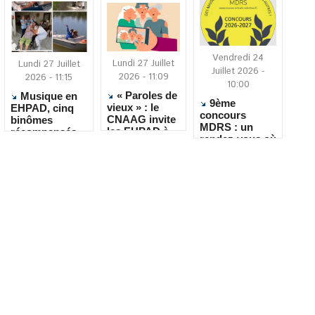
Vendredi 24
Lundi 27 Juillet
Lundi 27 Juillet
Juillet 2026 -
2026 - 11:09
2026 - 11:15
10:00
« Paroles de
Musique en
9ème
vieux » : le
EHPAD, cinq
concours
CNAAG invite
binômes
MDRS : un
les EHPAD à
récompensés
rendez-vous où
recueillir les
pour leur
la créativité
récits de leurs
créativité
rencontre le
résidents
quotidien