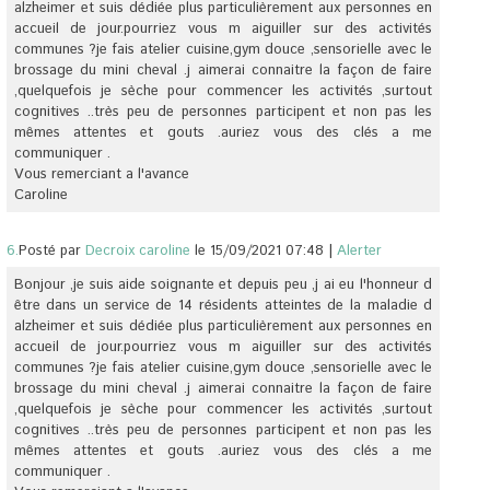
alzheimer et suis dédiée plus particulièrement aux personnes en
accueil de jour.pourriez vous m aiguiller sur des activités
communes ?je fais atelier cuisine,gym douce ,sensorielle avec le
brossage du mini cheval .j aimerai connaitre la façon de faire
,quelquefois je sèche pour commencer les activités ,surtout
cognitives ..très peu de personnes participent et non pas les
mêmes attentes et gouts .auriez vous des clés a me
communiquer .
Vous remerciant a l'avance
Caroline
6.
Posté par
Decroix caroline
le 15/09/2021 07:48
|
Alerter
Bonjour ,je suis aide soignante et depuis peu ,j ai eu l'honneur d
être dans un service de 14 résidents atteintes de la maladie d
alzheimer et suis dédiée plus particulièrement aux personnes en
accueil de jour.pourriez vous m aiguiller sur des activités
communes ?je fais atelier cuisine,gym douce ,sensorielle avec le
brossage du mini cheval .j aimerai connaitre la façon de faire
,quelquefois je sèche pour commencer les activités ,surtout
cognitives ..très peu de personnes participent et non pas les
mêmes attentes et gouts .auriez vous des clés a me
communiquer .