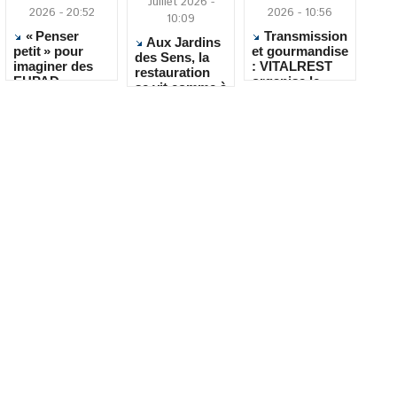
Juillet 2026 -
2026 - 20:52
2026 - 10:56
10:09
« Penser
Transmission
Aux Jardins
petit » pour
et gourmandise
des Sens, la
imaginer des
: VITALREST
restauration
EHPAD
organise le
se vit comme à
réversibles et
concours « Le
la maison
accueillants
Dessert de
mon Enfance »