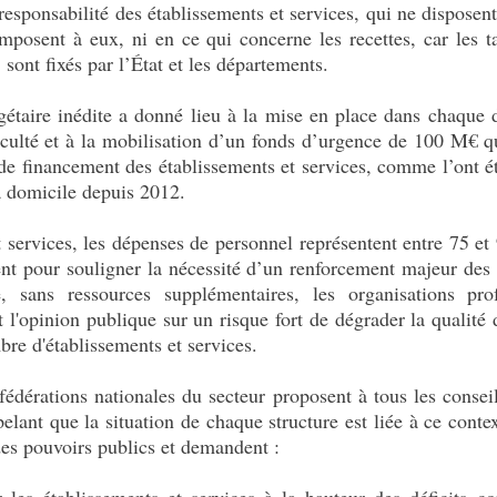
 responsabilité des établissements et services, qui ne dispo
mposent à eux, ni en ce qui concerne les recettes, car les ta
ont fixés par l’État et les départements.
gétaire inédite a donné lieu à la mise en place dans chaqu
ficulté et à la mobilisation d’un fonds d’urgence de 100 M€ q
de financement des établissements et services, comme l’ont ét
à domicile depuis 2012.
t services, les dépenses de personnel représentent entre 75 e
rgent pour souligner la nécessité d’un renforcement majeur 
 sans ressources supplémentaires, les organisations profes
t l'opinion publique sur un risque fort de dégrader la qualit
e d'établissements et services.
édérations nationales du secteur proposent à tous les consei
ant que la situation de chaque structure est liée à ce contexte
des pouvoirs publics et demandent :
 établissements et services à la hauteur des déficits cons