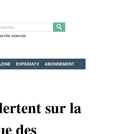
erche avancée
ZINE
EHPADIATV
ABONNEMENT
ertent sur la
ue des