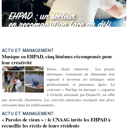
ACTU ET MANAGEMENT
Musique en EHPAD, cinq binômes récompensés pour
leur créativité
Danse, chant, créativité… Les projets
artistiques continuent de démontrer leur
capacité à favoriser les échanges entre
professionnels et personnes âgées. Le
concours « Part'âge en musique », organisé
à l'échelle nationale par DomusVi, en offre
une nouvelle illustration. Les activités musicales occupent une place
croissante dans les établissements...
ACTU ET MANAGEMENT
« Paroles de vieux » : le CNAAG invite les EHPAD à
recueillir les récits de leurs résidents