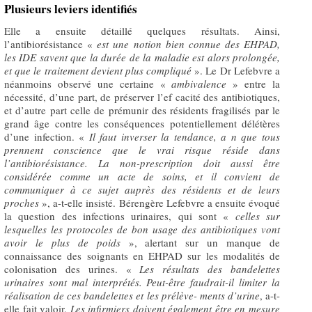
Plusieurs leviers identifiés
Elle a ensuite détaillé quelques résultats. Ainsi,
l’antibiorésistance «
est une notion bien connue des EHPAD,
les IDE savent que la durée de la maladie est alors prolongée,
et que le traitement devient plus compliqué
». Le Dr Lefebvre a
néanmoins observé une certaine «
ambivalence
» entre la
nécessité, d’une part, de préserver l’ef cacité des antibiotiques,
et d’autre part celle de prémunir des résidents fragilisés par le
grand âge contre les conséquences potentiellement délétères
d’une infection. «
Il faut inverser la tendance, a n que tous
prennent conscience que le vrai risque réside dans
l’antibiorésistance. La non-prescription doit aussi être
considérée comme un acte de soins, et il convient de
communiquer à ce sujet auprès des résidents et de leurs
proches
», a-t-elle insisté. Bérengère Lefebvre a ensuite évoqué
la question des infections urinaires, qui sont «
celles sur
lesquelles les protocoles de bon usage des antibiotiques vont
avoir le plus de poids
», alertant sur un manque de
connaissance des soignants en EHPAD sur les modalités de
colonisation des urines. «
Les résultats des bandelettes
urinaires sont mal interprétés. Peut-être faudrait-il limiter la
réalisation de ces bandelettes et les prélève- ments d’urine
, a-t-
elle fait valoir.
Les infirmiers doivent également être en mesure