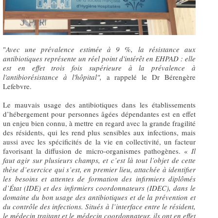
"
Avec une prévalence estimée à 9 %, la résistance aux
antibiotiques représente un réel point d'intérêt en EHPAD : elle
est en effet trois fois supérieure à la prévalence à
l'antibiorésistance à l'hôpital",
a rappelé le Dr Bérengère
Lefebvre.
Le mauvais usage des antibiotiques dans les établissements
d’hébergement pour personnes âgées dépendantes est en effet
un enjeu bien connu, à mettre en regard avec la grande fragilité
des résidents, qui les rend plus sensibles aux infections, mais
aussi avec les spécificités de la vie en collectivité, un facteur
favorisant la diffusion de micro-organismes pathogènes. «
Il
faut agir sur plusieurs champs, et c’est là tout l’objet de cette
thèse d’exercice qui s’est, en premier lieu, attachée à identifier
les besoins et attentes de formation des infirmiers diplômés
d’État (IDE) et des infirmiers coordonnateurs (IDEC), dans le
domaine du bon usage des antibiotiques et de la prévention et
du contrôle des infections. Situés à l’interface entre le résident,
le médecin traitant et le médecin coordonnateur, ils ont en effet