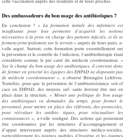
cette vaccination auprès des résidents et de leurs proches.
Des ambassadeurs du bon usage des antibiotiques ?
En conclusion ? «
La formation initiale des infirmiers est
insuffisante pour leur permettre d’acquérir les notions
nécessaires à la prise en charge des patients infectés, et ils se
forment principalement sur le terrain
» auprès de leurs pairs, a-
t-elle argué. Surtout, cette formation porte essentiellement sur
la prévention et le contrôle de l’infection, l’antibiothérapie étant
considérée comme le pré carré du médecin coordonnateur.
«
Sur le champ du bon usage des antibiotiques, il convient donc
de former en priorité les équipes des EHPAD ne disposant pas
de médecin coordonnateur
», a observé Bérengère Lefebvre.
Toutefois, pour que la prévention de l’antibiorésistance soit ef
cace en EHPAD, des moyens suf- sants doivent être mis en
place dans la structure. «
Mener une politique de bon usage
des antibiotiques va demander du temps, pour former le
personnel, pour mettre en place des référents, des protocoles,
pour réévaluer les antibio- tiques, pour réactualiser les
connaissances
», a-t-elle souligné. Des actions qui pourraient
être coordonnées par les structures d’accompagnement et
d’appui intervenant auprès des structures médico-sociales,
particulièrement les équipes mobiles d’hygiène et les équipes