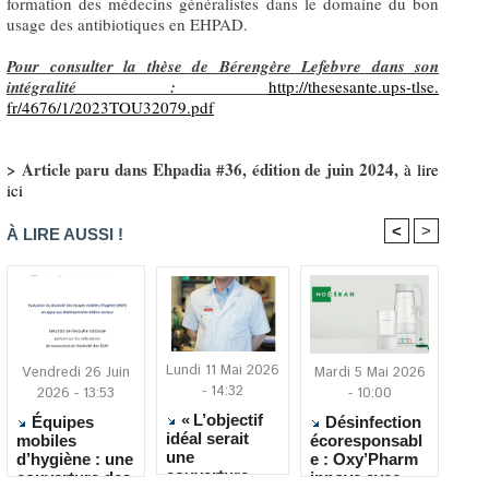
formation des médecins généralistes dans le domaine du bon
usage des antibiotiques en EHPAD.
Pour consulter la thèse de Bérengère Lefebvre dans son
intégralité :
http://thesesante.ups-tlse.
fr/4676/1/2023TOU32079.pdf
> Article paru dans Ehpadia #36, édition de juin 2024,
à lire
ici
<
>
À LIRE AUSSI !
Lundi 11 Mai 2026
Vendredi 26 Juin
Mardi 5 Mai 2026
- 14:32
2026 - 13:53
- 10:00
« L’objectif
Équipes
Désinfection
idéal serait
mobiles
écoresponsabl
une
d’hygiène : une
e : Oxy’Pharm
couverture
couverture des
innove avec