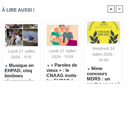
<
>
À LIRE AUSSI !
Vendredi 24
Lundi 27 Juillet
Lundi 27 Juillet
Juillet 2026 -
2026 - 11:09
2026 - 11:15
10:00
« Paroles de
Musique en
9ème
vieux » : le
EHPAD, cinq
concours
CNAAG invite
binômes
MDRS : un
les EHPAD à
récompensés
rendez-vous où
recueillir les
pour leur
la créativité
récits de leurs
créativité
rencontre le
résidents
quotidien