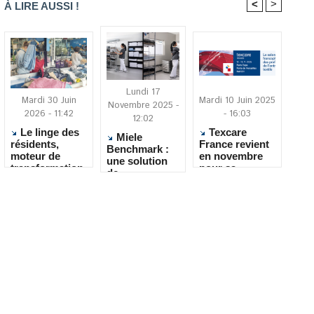
<
>
À LIRE AUSSI !
Lundi 17
Mardi 30 Juin
Mardi 10 Juin 2025
Novembre 2025 -
2026 - 11:42
- 16:03
12:02
Le linge des
Texcare
Miele
résidents,
France revient
Benchmark :
moteur de
en novembre
une solution
transformation
pour sa
de
pour la
deuxième
blanchisserie
Blanchisserie
édition
professionnell
des Pays de
e pensée pour
Rance
les
établissement
s de santé