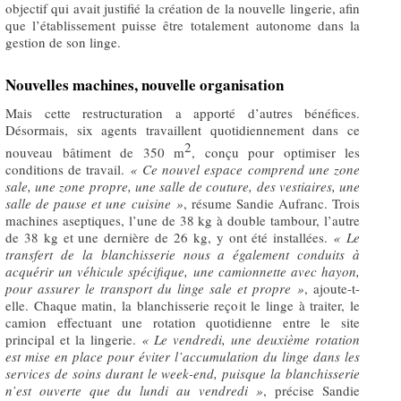
objectif qui avait justifié la création de la nouvelle lingerie, afin
que l’établissement puisse être totalement autonome dans la
gestion de son linge.
Nouvelles machines, nouvelle organisation
Mais cette restructuration a apporté d’autres bénéfices.
Désormais, six agents travaillent quotidiennement dans ce
2
nouveau bâtiment de 350 m
, conçu pour optimiser les
conditions de travail.
« Ce nouvel espace comprend une zone
sale, une zone propre, une salle de couture, des vestiaires, une
salle de pause et une cuisine »
, résume Sandie Aufranc. Trois
machines aseptiques, l’une de 38 kg à double tambour, l’autre
de 38 kg et une dernière de 26 kg, y ont été installées.
«
Le
transfert de la blanchisserie nous a également conduits à
acquérir un véhicule spécifique, une camionnette avec hayon,
pour assurer le transport du linge sale et propre »
, ajoute-t-
elle. Chaque matin, la blanchisserie reçoit le linge à traiter, le
camion effectuant une rotation quotidienne entre le site
principal et la lingerie.
«
Le vendredi, une deuxième rotation
est mise en place pour éviter l’accumulation du linge dans les
services de soins durant le week-end, puisque la blanchisserie
n’est ouverte que du lundi au vendredi »
, précise Sandie