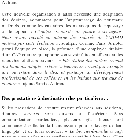
Aufranc.
Cette nouvelle organisation a aussi nécessité une adaptation
des équipes, notamment pour l’apprentissage de nouveaux
matériels, comme les calandres, les mannequins de repassage
ou le topper.
« L’équipe est passée de quatre à six agents.
Nous avons recruté en interne des salariés de l’EHPAD
motivés par cette évolution »
, souligne Corinne Paris. À noter
parmi l’équipe en place, la présence d’une employée titulaire
d’un CAP couture qui apporte son savoir-faire en effectuant des
retouches et divers travaux :
«
Elle réalise des ourlets, recoud
des boutons, adapte certains vêtements en créant par exemple
une ouverture dans le dos, et participe au développement
professionnel de ses collègues en les initiant aux travaux de
couture »
, ajoute Sandie Aufranc.
Des prestations à destination des particuliers…
Si les prestations de couture restent réservées aux résidents,
d’autres services sont ouverts à l’extérieur. Sans
communication particulière, plusieurs gîtes locaux ont
commencé à solliciter la blanchisserie pour le lavage de leur
linge plat et de leurs couettes.
«
Le bouche-à-oreille a suffi
pour que cinq gîtes nous confient aujourd’hui leur linge. C’est