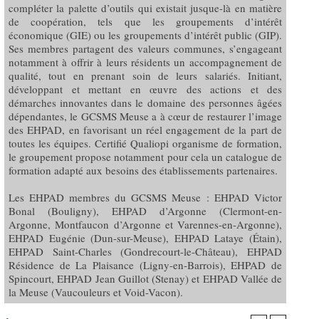
compléter la palette d’outils qui existait jusque-là en matière
de coopération, tels que les groupements d’intérêt
économique (GIE) ou les groupements d’intérêt public (GIP).
Ses membres partagent des valeurs communes, s’engageant
notamment à offrir à leurs résidents un accompagnement de
qualité, tout en prenant soin de leurs salariés. Initiant,
développant et mettant en œuvre des actions et des
démarches innovantes dans le domaine des personnes âgées
dépendantes, le GCSMS Meuse a à cœur de restaurer l’image
des EHPAD, en favorisant un réel engagement de la part de
toutes les équipes. Certifié Qualiopi organisme de formation,
le groupement propose notamment pour cela un catalogue de
formation adapté aux besoins des établissements partenaires.
Les EHPAD membres du GCSMS Meuse : EHPAD Victor
Bonal (Bouligny), EHPAD d’Argonne (Clermont-en-
Argonne, Montfaucon d’Argonne et Varennes-en-Argonne),
EHPAD Eugénie (Dun-sur-Meuse), EHPAD Lataye (Étain),
EHPAD Saint-Charles (Gondrecourt-le-Château), EHPAD
Résidence de La Plaisance (Ligny-en-Barrois), EHPAD de
Spincourt, EHPAD Jean Guillot (Stenay) et EHPAD Vallée de
la Meuse (Vaucouleurs et Void-Vacon).