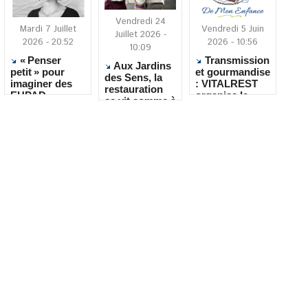
Vendredi 24
Mardi 7 Juillet
Vendredi 5 Juin
Juillet 2026 -
2026 - 20:52
2026 - 10:56
10:09
« Penser
Transmission
Aux Jardins
petit » pour
et gourmandise
des Sens, la
imaginer des
: VITALREST
restauration
EHPAD
organise le
se vit comme à
réversibles et
concours « Le
la maison
accueillants
Dessert de
mon Enfance »