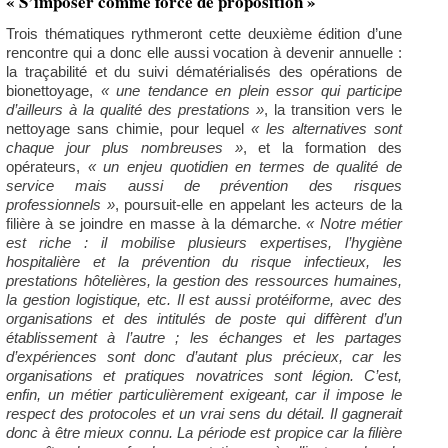
« S’imposer comme force de proposition »
Trois thématiques rythmeront cette deuxième édition d’une
rencontre qui a donc elle aussi vocation à devenir annuelle :
la traçabilité et du suivi dématérialisés des opérations de
bionettoyage,
« une tendance en plein essor qui participe
d’ailleurs à la qualité des prestations »
, la transition vers le
nettoyage sans chimie, pour lequel
« les alternatives sont
chaque jour plus nombreuses »
, et la formation des
opérateurs,
« un enjeu quotidien en termes de qualité de
service mais aussi de prévention des risques
professionnels »
, poursuit-elle en appelant les acteurs de la
filière à se joindre en masse à la démarche.
« Notre métier
est riche : il mobilise plusieurs expertises, l’hygiène
hospitalière et la prévention du risque infectieux, les
prestations hôtelières, la gestion des ressources humaines,
la gestion logistique, etc. Il est aussi protéiforme, avec des
organisations et des intitulés de poste qui diffèrent d’un
établissement à l’autre ; les échanges et les partages
d’expériences sont donc d’autant plus précieux, car les
organisations et pratiques novatrices sont légion. C’est,
enfin, un métier particulièrement exigeant, car il impose le
respect des protocoles et un vrai sens du détail. Il gagnerait
donc à être mieux connu. La période est propice car la filière