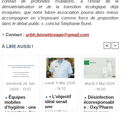
connaît de profondes mutations, à l’instar de la
dématérialisation et de la transition écologique déjà
évoquées, que notre future association pourra alors mieux
accompagner en s’imposant comme force de proposition
dans le débat public »
, conclut Stéphanie Burel.
>
Contact :
urbh.bionettoyage@gmail.com
<
>
À LIRE AUSSI !
Lundi 11 Mai 2026
Vendredi 26 Juin
Mardi 5 Mai 2026
- 14:32
2026 - 13:53
- 10:00
« L’objectif
Équipes
Désinfection
idéal serait
mobiles
écoresponsabl
une
d’hygiène : une
e : Oxy’Pharm
couverture
couverture des
innove avec
vaccinale
Ehpad en
HOClean
complète en
progression,
EHPAD »
mais encore