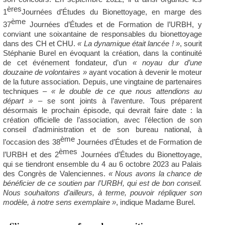
ères
1
Journées d’Études du Bionettoyage, en marge des
ème
37
Journées d’Études et de Formation de l’URBH, y
conviant une soixantaine de responsables du bionettoyage
dans des CH et CHU.
« La dynamique était lancée ! »
, sourit
Stéphanie Burel en évoquant la création, dans la continuité
de cet événement fondateur, d’un
« noyau dur d’une
douzaine de volontaires »
ayant vocation à devenir le moteur
de la future association. Depuis, une vingtaine de partenaires
techniques –
« le double de ce que nous attendions au
départ »
– se sont joints à l’aventure. Tous préparent
désormais le prochain épisode, qui devrait faire date : la
création officielle de l’association, avec l’élection de son
conseil d’administration et de son bureau national, à
ème
l’occasion des 38
Journées d’Études et de Formation de
èmes
l’URBH et des 2
Journées d’Études du Bionettoyage,
qui se tiendront ensemble du 4 au 6 octobre 2023 au Palais
des Congrès de Valenciennes.
« Nous avons la chance de
bénéficier de ce soutien par l’URBH, qui est de bon conseil.
Nous souhaitons d’ailleurs, à terme, pouvoir répliquer son
modèle, à notre sens exemplaire »
, indique Madame Burel.