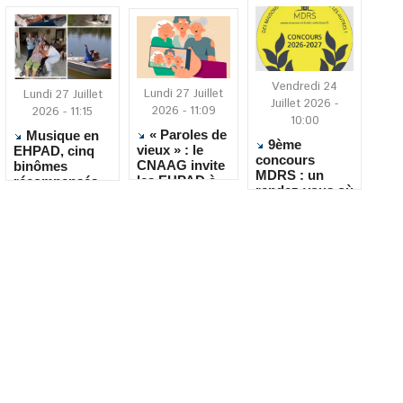
Vendredi 24
Lundi 27 Juillet
Lundi 27 Juillet
Juillet 2026 -
2026 - 11:09
2026 - 11:15
10:00
« Paroles de
Musique en
9ème
vieux » : le
EHPAD, cinq
concours
CNAAG invite
binômes
MDRS : un
les EHPAD à
récompensés
rendez-vous où
recueillir les
pour leur
la créativité
récits de leurs
créativité
rencontre le
résidents
quotidien