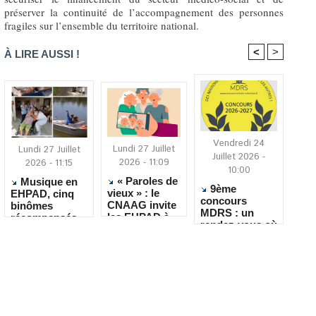
préserver la continuité de l’accompagnement des personnes
fragiles sur l’ensemble du territoire national.
<
>
À LIRE AUSSI !
Vendredi 24
Lundi 27 Juillet
Lundi 27 Juillet
Juillet 2026 -
2026 - 11:09
2026 - 11:15
10:00
« Paroles de
Musique en
9ème
vieux » : le
EHPAD, cinq
concours
CNAAG invite
binômes
MDRS : un
les EHPAD à
récompensés
rendez-vous où
recueillir les
pour leur
la créativité
récits de leurs
créativité
rencontre le
résidents
quotidien