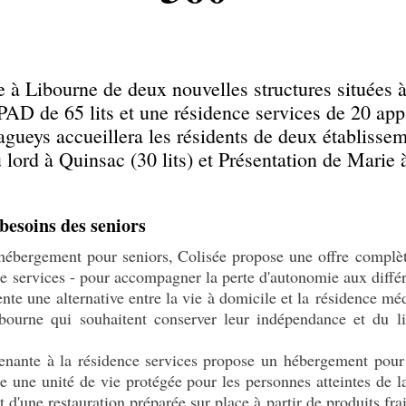
e à Libourne de deux nouvelles structures situées à
AD de 65 lits et une résidence services de 20 ap
agueys accueillera les résidents de deux établisse
 lord à Quinsac (30 lits) et Présentation de Marie à
besoins des seniors
'hébergement pour seniors, Colisée propose une offre complè
services - pour accompagner la perte d'autonomie aux différe
nte une alternative entre la vie à domicile et la résidence mé
bourne qui souhaitent conserver leur indépendance et du li
tenante à la résidence services propose un hébergement pour
re une unité de vie protégée pour les personnes atteintes de 
 d'une restauration préparée sur place à partir de produits fra