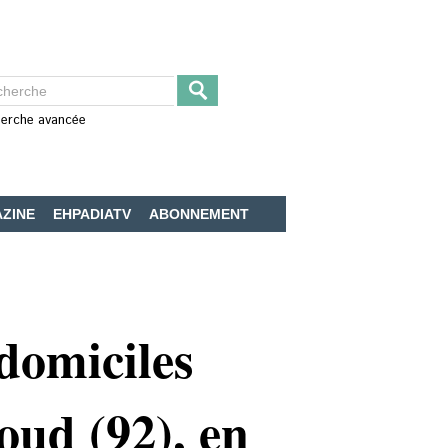
erche avancée
ZINE
EHPADIATV
ABONNEMENT
domiciles
oud (92), en