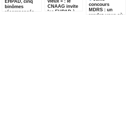
vieux » : le
EHPAD, cinq
concours
CNAAG invite
binômes
MDRS : un
les EHPAD à
récompensés
rendez-vous où
recueillir les
pour leur
la créativité
récits de leurs
créativité
rencontre le
résidents
quotidien