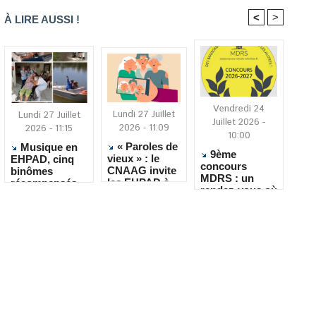
<
>
À LIRE AUSSI !
Vendredi 24
Lundi 27 Juillet
Lundi 27 Juillet
Juillet 2026 -
2026 - 11:09
2026 - 11:15
10:00
« Paroles de
Musique en
9ème
vieux » : le
EHPAD, cinq
concours
CNAAG invite
binômes
MDRS : un
les EHPAD à
récompensés
rendez-vous où
recueillir les
pour leur
la créativité
récits de leurs
créativité
rencontre le
résidents
quotidien