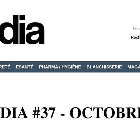
Rech
RETÉ
ESANTÉ
PHARMA / HYGIÈNE
BLANCHISSERIE
MAGA
DIA #37 - OCTOBRE