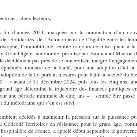
ectrices, chers lecteurs,
e fin d’année 2024, marquée par la nomination d’un nou
 des Solidarités, de l’Autonomie et de l’Égalité entre les f
ristophe, l’immobilisme semble toujours de mise quant à la
loi Grand âge et autonomie, promise par Emmanuel Macron de
e décidément pas près de se concrétiser, malgré l’engagement 
 éphémère ministre de la Santé, pour une adoption d’ici la fi
’adoption de la loi portant mesures pour bâtir la société du bi
10 – « avant le 31 décembre 2024, puis tous les cinq ans, u
 grand âge détermine la trajectoire des finances publiques 
our une période minimale de cinq ans » – semble être passé 
et du mélodrame qui s’en est suivi.
semblent décidés à maintenir la pression sur la puissance 
u Collectif Territoires en résistance pour le grand âge, con
on hospitalière de France, a appelé début septembre le gouve