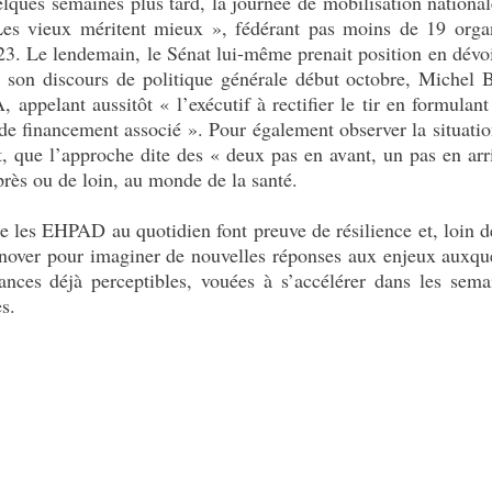
elques semaines plus tard, la journée de mobilisation national
Les vieux méritent mieux », fédérant pas moins de 19 orga
023. Le lendemain, le Sénat lui-même prenait position en dévoi
 son discours de politique générale début octobre, Michel 
 appelant aussitôt « l’exécutif à rectifier le tir en formula
 de financement associé ». Pour également observer la situati
, que l’approche dite des « deux pas en avant, un pas en arri
près ou de loin, au monde de la santé.
e les EHPAD au quotidien font preuve de résilience et, loin d
nnover pour imaginer de nouvelles réponses aux enjeux auxque
ances déjà perceptibles, vouées à s’accélérer dans les sem
s.