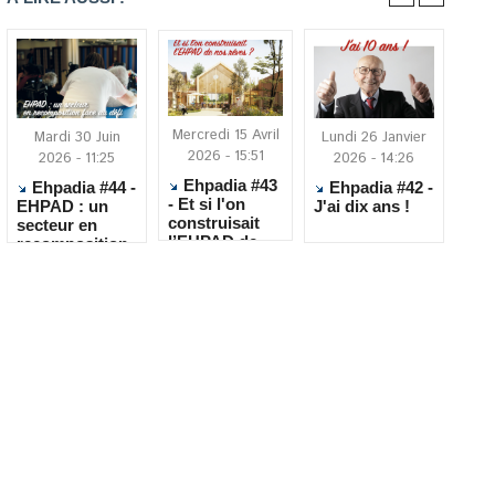
Mercredi 15 Avril
Mardi 30 Juin
Lundi 26 Janvier
2026 - 15:51
2026 - 11:25
2026 - 14:26
Ehpadia #43
Ehpadia #44 -
Ehpadia #42 -
- Et si l'on
EHPAD : un
J'ai dix ans !
construisait
secteur en
l’EHPAD de
recomposition
nos rêves ?
face au défi du
grand âge