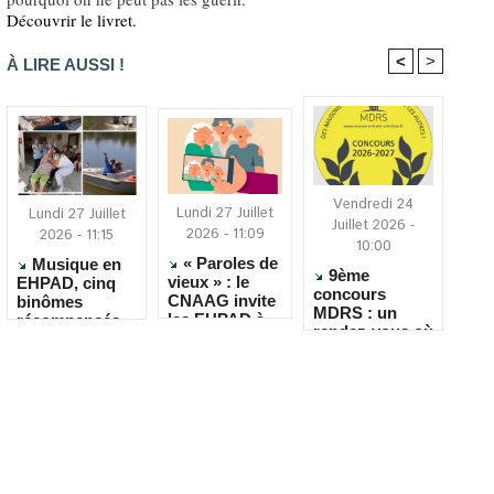
Découvrir le livret.
<
>
À LIRE AUSSI !
Vendredi 24
Lundi 27 Juillet
Lundi 27 Juillet
Juillet 2026 -
2026 - 11:09
2026 - 11:15
10:00
« Paroles de
Musique en
9ème
vieux » : le
EHPAD, cinq
concours
CNAAG invite
binômes
MDRS : un
les EHPAD à
récompensés
rendez-vous où
recueillir les
pour leur
la créativité
récits de leurs
créativité
rencontre le
résidents
quotidien