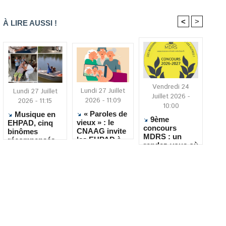
<
>
À LIRE AUSSI !
Vendredi 24
Lundi 27 Juillet
Lundi 27 Juillet
Juillet 2026 -
2026 - 11:09
2026 - 11:15
10:00
« Paroles de
Musique en
9ème
vieux » : le
EHPAD, cinq
concours
CNAAG invite
binômes
MDRS : un
les EHPAD à
récompensés
rendez-vous où
recueillir les
pour leur
la créativité
récits de leurs
créativité
rencontre le
résidents
quotidien