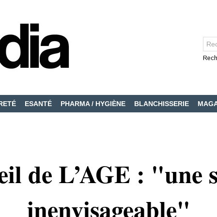
Rech
RETÉ
ESANTÉ
PHARMA / HYGIÈNE
BLANCHISSERIE
MAGA
il de L’AGE : "une 
inenvisageable"