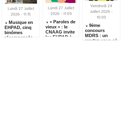
Vendredi 24
Lundi 27 Juillet
Lundi 27 Juillet
Juillet 2026 -
2026 - 11:09
2026 - 11:15
10:00
« Paroles de
Musique en
9ème
vieux » : le
EHPAD, cinq
concours
CNAAG invite
binômes
MDRS : un
les EHPAD à
récompensés
rendez-vous où
recueillir les
pour leur
la créativité
récits de leurs
créativité
rencontre le
résidents
quotidien