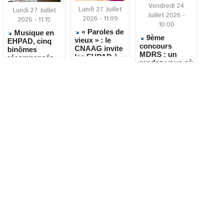
Vendredi 24
Lundi 27 Juillet
Lundi 27 Juillet
Juillet 2026 -
2026 - 11:09
2026 - 11:15
10:00
« Paroles de
Musique en
9ème
vieux » : le
EHPAD, cinq
concours
CNAAG invite
binômes
MDRS : un
les EHPAD à
récompensés
rendez-vous où
recueillir les
pour leur
la créativité
récits de leurs
créativité
rencontre le
résidents
quotidien