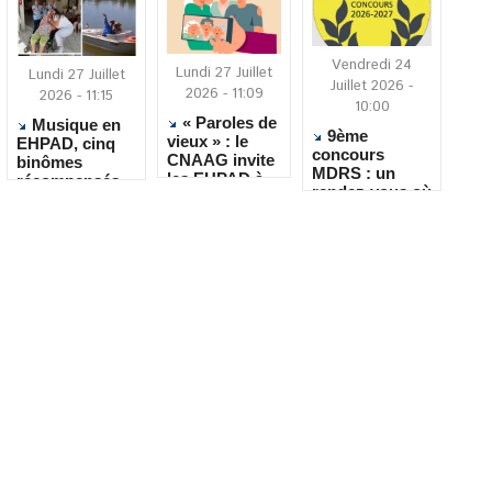
Vendredi 24
Lundi 27 Juillet
Lundi 27 Juillet
Juillet 2026 -
2026 - 11:09
2026 - 11:15
10:00
« Paroles de
Musique en
9ème
vieux » : le
EHPAD, cinq
concours
CNAAG invite
binômes
MDRS : un
les EHPAD à
récompensés
rendez-vous où
recueillir les
pour leur
la créativité
récits de leurs
créativité
rencontre le
résidents
quotidien