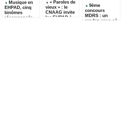
« Paroles de
Musique en
9ème
vieux » : le
EHPAD, cinq
concours
CNAAG invite
binômes
MDRS : un
les EHPAD à
récompensés
rendez-vous où
recueillir les
pour leur
la créativité
récits de leurs
créativité
rencontre le
résidents
quotidien