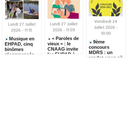
Vendredi 24
Lundi 27 Juillet
Lundi 27 Juillet
Juillet 2026 -
2026 - 11:09
2026 - 11:15
10:00
« Paroles de
Musique en
9ème
vieux » : le
EHPAD, cinq
concours
CNAAG invite
binômes
MDRS : un
les EHPAD à
récompensés
rendez-vous où
recueillir les
pour leur
la créativité
récits de leurs
créativité
rencontre le
résidents
quotidien