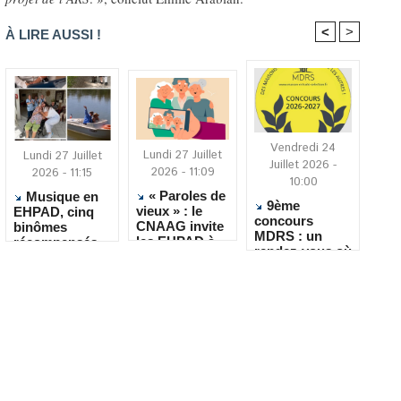
<
>
À LIRE AUSSI !
Vendredi 24
Lundi 27 Juillet
Lundi 27 Juillet
Juillet 2026 -
2026 - 11:09
2026 - 11:15
10:00
« Paroles de
Musique en
9ème
vieux » : le
EHPAD, cinq
concours
CNAAG invite
binômes
MDRS : un
les EHPAD à
récompensés
rendez-vous où
recueillir les
pour leur
la créativité
récits de leurs
créativité
rencontre le
résidents
quotidien