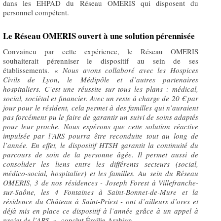
dans les EHPAD du Réseau OMERIS qui disposent du
personnel compétent.
Le Réseau OMERIS ouvert à une solution pérennisée
Convaincu par cette expérience, le Réseau OMERIS
souhaiterait pérenniser le dispositif au sein de ses
établissements. «
Nous avons collaboré avec les Hospices
Civils de Lyon, le Médipôle et d’autres partenaires
hospitaliers. C’est une réussite sur tous les plans : médical,
social, sociétal et financier. Avec un reste à charge de 20 € par
jour pour le résident, cela permet à des familles qui n’auraient
pas forcément pu le faire de garantir un suivi de soins adaptés
pour leur proche.
Nous espérons que cette solution réactive
impulsée par l’ARS pourra être reconduite tout au long de
l’année. En effet, le dispositif HTSH garantit la continuité du
parcours de soin de la personne âgée. Il permet aussi de
consolider les liens entre les différents secteurs (social,
médico-social, hospitalier) et les familles. Au sein du Réseau
OMERIS, 3 de nos résidences - Joseph Forest à Villefranche-
sur-Saône, les 4 Fontaines à Saint-Bonnet-de-Mure et la
résidence du Château à Saint-Priest - ont d’ailleurs d’ores et
déjà mis en place ce dispositif à l’année grâce à un appel à
projet de l’ARS
. », conclut Émilie Arabian.