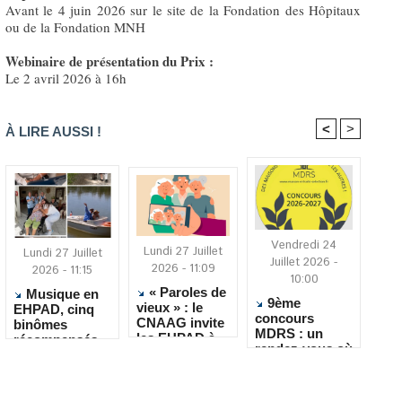
Avant le 4 juin 2026 sur le site de la Fondation des Hôpitaux
ou de la Fondation MNH
Webinaire de présentation du Prix :
Le 2 avril 2026 à 16h
<
>
À LIRE AUSSI !
Vendredi 24
Lundi 27 Juillet
Lundi 27 Juillet
Juillet 2026 -
2026 - 11:09
2026 - 11:15
10:00
« Paroles de
Musique en
9ème
vieux » : le
EHPAD, cinq
concours
CNAAG invite
binômes
MDRS : un
les EHPAD à
récompensés
rendez-vous où
recueillir les
pour leur
la créativité
récits de leurs
créativité
rencontre le
résidents
quotidien