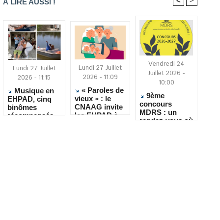
<
>
À LIRE AUSSI !
Vendredi 24
Lundi 27 Juillet
Lundi 27 Juillet
Juillet 2026 -
2026 - 11:09
2026 - 11:15
10:00
« Paroles de
Musique en
9ème
vieux » : le
EHPAD, cinq
concours
CNAAG invite
binômes
MDRS : un
les EHPAD à
récompensés
rendez-vous où
recueillir les
pour leur
la créativité
récits de leurs
créativité
rencontre le
résidents
quotidien