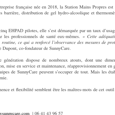
reprise française née en 2018, la Station Mains Propres est
s barrière, distribution de gel hydro-alcoolique et thermomèt
inq EHPAD pilotes, elle s’est démarquée par un taux d’usage 
par les professionnels de santé eux-mêmes.
« Cette adéquati
n routine, ce qui a renforcé l’observance des mesures de prot
e Dupont, co-fondateur de SunnyCare.
le génération dispose de nombreux atouts, dont une dimen
ion, mise en service et maintenance, réapprovisionnement en g
quipes de SunnyCare peuvent s’occuper de tout. Mais les éta
omie.
inence et flexibilité semblent être les maîtres-mots de cet outi
ysunnycare.com
| 06 41 43 96 57