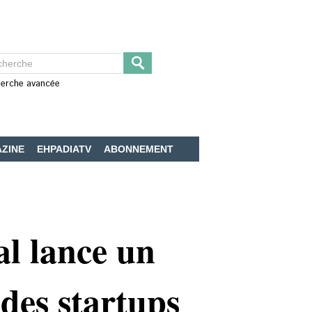
erche avancée
ZINE
EHPADIATV
ABONNEMENT
al lance un
 des startups