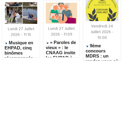
Vendredi 24
Lundi 27 Juillet
Lundi 27 Juillet
Juillet 2026 -
2026 - 11:09
2026 - 11:15
10:00
« Paroles de
Musique en
9ème
vieux » : le
EHPAD, cinq
concours
CNAAG invite
binômes
MDRS : un
les EHPAD à
récompensés
rendez-vous où
recueillir les
pour leur
la créativité
récits de leurs
créativité
rencontre le
résidents
quotidien