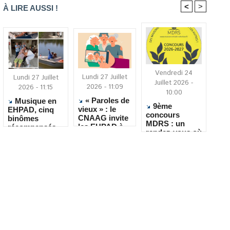
<
>
À LIRE AUSSI !
Vendredi 24
Lundi 27 Juillet
Lundi 27 Juillet
Juillet 2026 -
2026 - 11:09
2026 - 11:15
10:00
« Paroles de
Musique en
9ème
vieux » : le
EHPAD, cinq
concours
CNAAG invite
binômes
MDRS : un
les EHPAD à
récompensés
rendez-vous où
recueillir les
pour leur
la créativité
récits de leurs
créativité
rencontre le
résidents
quotidien