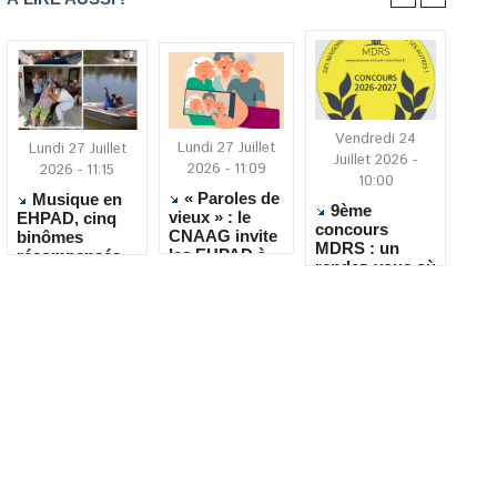
Vendredi 24
Lundi 27 Juillet
Lundi 27 Juillet
Juillet 2026 -
2026 - 11:09
2026 - 11:15
10:00
« Paroles de
Musique en
9ème
vieux » : le
EHPAD, cinq
concours
CNAAG invite
binômes
MDRS : un
les EHPAD à
récompensés
rendez-vous où
recueillir les
pour leur
la créativité
récits de leurs
créativité
rencontre le
résidents
quotidien