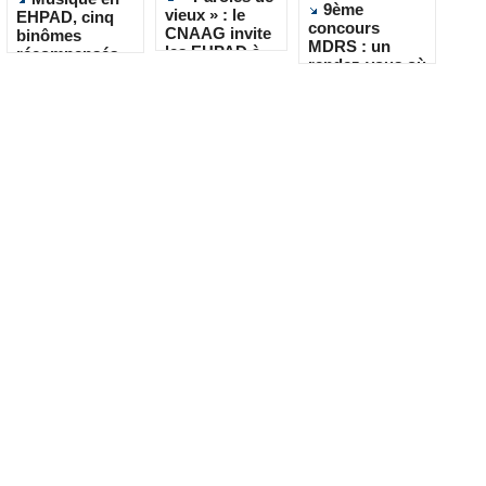
9ème
vieux » : le
EHPAD, cinq
concours
CNAAG invite
binômes
MDRS : un
les EHPAD à
récompensés
rendez-vous où
recueillir les
pour leur
la créativité
récits de leurs
créativité
rencontre le
résidents
quotidien