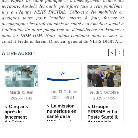
aux enjeux de santé publique et d’aménagement actuels du
territoire. Au-delà des outils, pour faire face à cette pandémie,
il y a l’équipe NEHS DIGITAL. Celle-ci a été mobilisée en
quelques jours pour installer, mettre à jour, former et
accompagner les professionnels de santé et du médico-social à
l’utilisation de notre plateforme de télémédecine en France et
dans les DOM-TOM. Nous allons continuer dans ce sens »
,
conclut Frédéric Serein, Directeur général de NEHS DIGITAL.
<
>
À LIRE AUSSI !
Lundi 13 Octobre
Mardi 16 Juin
Jeudi 9 Octobre
2025 - 09:51
2026 - 11:42
2025 - 14:55
La mission
Cinq ans
Groupe
numérique en
après le
PRISME et La
santé de la
lancement
Poste Santé &
HAS élargit
du Ségur
Autonomie
son champ
numérique : où
nouent un
d’intervention
en sont les
partenariat
au secteur
EHPAD ?
autour du