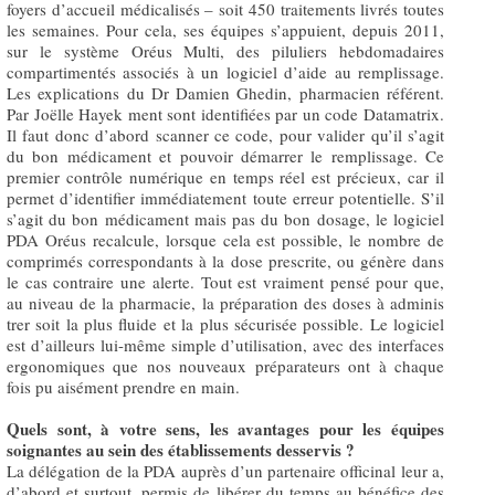
foyers d’accueil médicalisés – soit 450 traitements livrés toutes
les semaines. Pour cela, ses équipes s’appuient, depuis 2011,
sur le système Oréus Multi, des piluliers hebdomadaires
compartimentés associés à un logiciel d’aide au remplissage.
Les explications du Dr Damien Ghedin, pharmacien référent.
Par Joëlle Hayek ment sont identifiées par un code Datamatrix.
Il faut donc d’abord scanner ce code, pour valider qu’il s’agit
du bon médicament et pouvoir démarrer le remplissage. Ce
premier contrôle numérique en temps réel est précieux, car il
permet d’identifier immédiatement toute erreur potentielle. S’il
s’agit du bon médicament mais pas du bon dosage, le logiciel
PDA Oréus recalcule, lorsque cela est possible, le nombre de
comprimés correspondants à la dose prescrite, ou génère dans
le cas contraire une alerte. Tout est vraiment pensé pour que,
au niveau de la pharmacie, la préparation des doses à adminis
trer soit la plus fluide et la plus sécurisée possible. Le logiciel
est d’ailleurs lui-même simple d’utilisation, avec des interfaces
ergonomiques que nos nouveaux préparateurs ont à chaque
fois pu aisément prendre en main.
Quels sont, à votre sens, les avantages pour les équipes
soignantes au sein des établissements desservis ?
La délégation de la PDA auprès d’un partenaire officinal leur a,
d’abord et surtout, permis de libérer du temps au bénéfice des