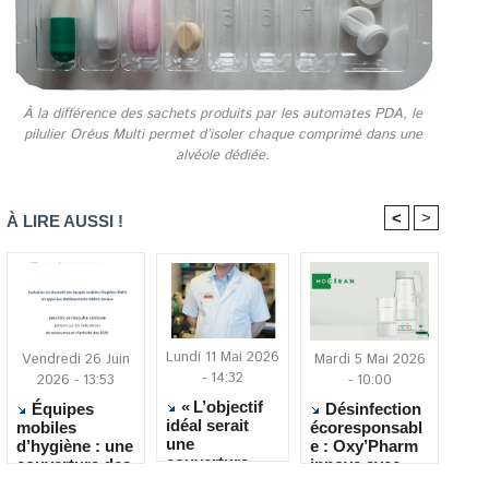
À la différence des sachets produits par les automates PDA, le
pilulier Oréus Multi permet d’isoler chaque comprimé dans une
alvéole dédiée.
<
>
À LIRE AUSSI !
Lundi 11 Mai 2026
Vendredi 26 Juin
Mardi 5 Mai 2026
- 14:32
2026 - 13:53
- 10:00
« L’objectif
Équipes
Désinfection
idéal serait
mobiles
écoresponsabl
une
d’hygiène : une
e : Oxy’Pharm
couverture
couverture des
innove avec
vaccinale
Ehpad en
HOClean