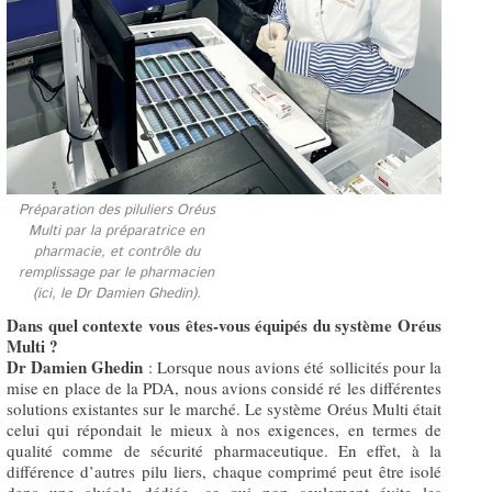
Préparation des piluliers Oréus
Multi par la préparatrice en
pharmacie, et contrôle du
remplissage par le pharmacien
(ici, le Dr Damien Ghedin).
Dans quel contexte vous êtes-vous équipés du système Oréus
Multi ?
Dr Damien Ghedin
: Lorsque nous avions été sollicités pour la
mise en place de la PDA, nous avions considé ré les différentes
solutions existantes sur le marché. Le système Oréus Multi était
celui qui répondait le mieux à nos exigences, en termes de
qualité comme de sécurité pharmaceutique. En effet, à la
différence d’autres pilu liers, chaque comprimé peut être isolé
dans une alvéole dédiée, ce qui non seulement évite les