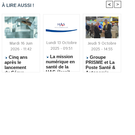
<
>
À LIRE AUSSI !
Lundi 13 Octobre
Mardi 16 Juin
Jeudi 9 Octobre
2025 - 09:51
2026 - 11:42
2025 - 14:55
La mission
Cinq ans
Groupe
numérique en
après le
PRISME et La
santé de la
lancement
Poste Santé &
HAS élargit
du Ségur
Autonomie
son champ
numérique : où
nouent un
d’intervention
en sont les
partenariat
au secteur
EHPAD ?
autour du
social et
maintien à
médico-social
domicile des
seniors