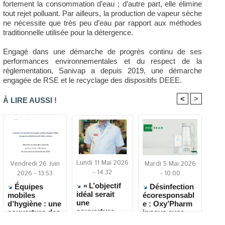
fortement la consommation d’eau ; d’autre part, elle élimine
tout rejet polluant. Par ailleurs, la production de vapeur sèche
ne nécessite que très peu d’eau par rapport aux méthodes
traditionnelle utilisée pour la détergence.
Engagé dans une démarche de progrès continu de ses
performances environnementales et du respect de la
réglementation, Sanivap a depuis 2019, une démarche
engagée de RSE et le recyclage des dispositifs DEEE.
<
>
À LIRE AUSSI !
Lundi 11 Mai 2026
Vendredi 26 Juin
Mardi 5 Mai 2026
- 14:32
2026 - 13:53
- 10:00
« L’objectif
Équipes
Désinfection
idéal serait
mobiles
écoresponsabl
une
d’hygiène : une
e : Oxy’Pharm
couverture
couverture des
innove avec
vaccinale
Ehpad en
HOClean