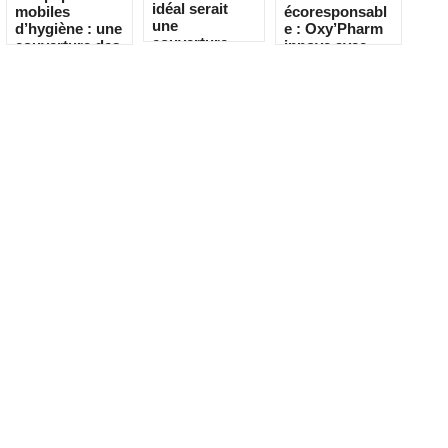
idéal serait
mobiles
écoresponsabl
une
d’hygiène : une
e : Oxy’Pharm
couverture
couverture des
innove avec
vaccinale
Ehpad en
HOClean
complète en
progression,
EHPAD »
mais encore
inégale