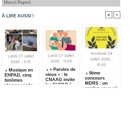
Marcel Pagnol.
<
>
À LIRE AUSSI !
Vendredi 24
Lundi 27 Juillet
Lundi 27 Juillet
Juillet 2026 -
2026 - 11:09
2026 - 11:15
10:00
« Paroles de
Musique en
9ème
vieux » : le
EHPAD, cinq
concours
CNAAG invite
binômes
MDRS : un
les EHPAD à
récompensés
rendez-vous où
recueillir les
pour leur
la créativité
récits de leurs
créativité
rencontre le
résidents
quotidien