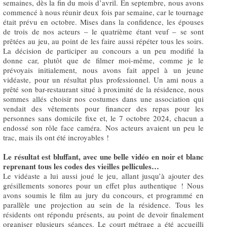
semaines, dès la fin du mois d’avril. En septembre, nous avons
commencé à nous réunir deux fois par semaine, car le tournage
était prévu en octobre. Mises dans la confidence, les épouses
de trois de nos acteurs – le quatrième étant veuf – se sont
prêtées au jeu, au point de les faire aussi répéter tous les soirs.
La décision de participer au concours a un peu modifié la
donne car, plutôt que de filmer moi-même, comme je le
prévoyais initialement, nous avons fait appel à un jeune
vidéaste, pour un résultat plus professionnel. Un ami nous a
prêté son bar-restaurant situé à proximité de la résidence, nous
sommes allés choisir nos costumes dans une association qui
vendait des vêtements pour financer des repas pour les
personnes sans domicile fixe et, le 7 octobre 2024, chacun a
endossé son rôle face caméra. Nos acteurs avaient un peu le
trac, mais ils ont été incroyables !
Le résultat est bluffant, avec une belle vidéo en noir et blanc
reprenant tous les codes des vieilles pellicules…
Le vidéaste a lui aussi joué le jeu, allant jusqu’à ajouter des
grésillements sonores pour un effet plus authentique ! Nous
avons soumis le film au jury du concours, et programmé en
parallèle une projection au sein de la résidence. Tous les
résidents ont répondu présents, au point de devoir finalement
organiser plusieurs séances. Le court métrage a été accueilli