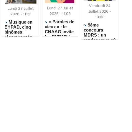
Vendredi 24
Lundi 27 Juillet
Lundi 27 Juillet
Juillet 2026 -
2026 - 11:09
2026 - 11:15
10:00
« Paroles de
Musique en
9ème
vieux » : le
EHPAD, cinq
concours
CNAAG invite
binômes
MDRS : un
les EHPAD à
récompensés
rendez-vous où
recueillir les
pour leur
la créativité
récits de leurs
créativité
rencontre le
résidents
quotidien