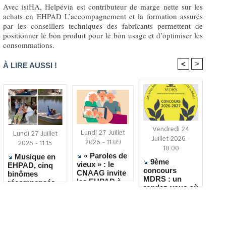
​Avec isiHA, Helpévia est contributeur de marge nette sur les
achats en EHPAD L’accompagnement et la formation assurés
par les conseillers techniques des fabricants permettent de
positionner le bon produit pour le bon usage et d’optimiser les
consommations.
<
>
À LIRE AUSSI !
Vendredi 24
Lundi 27 Juillet
Lundi 27 Juillet
Juillet 2026 -
2026 - 11:09
2026 - 11:15
10:00
« Paroles de
Musique en
9ème
vieux » : le
EHPAD, cinq
concours
CNAAG invite
binômes
MDRS : un
les EHPAD à
récompensés
rendez-vous où
recueillir les
pour leur
la créativité
récits de leurs
créativité
rencontre le
résidents
quotidien