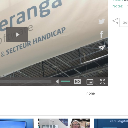
Notez :
none