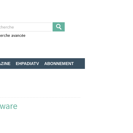
erche avancée
ZINE
EHPADIATV
ABONNEMENT
tware
6