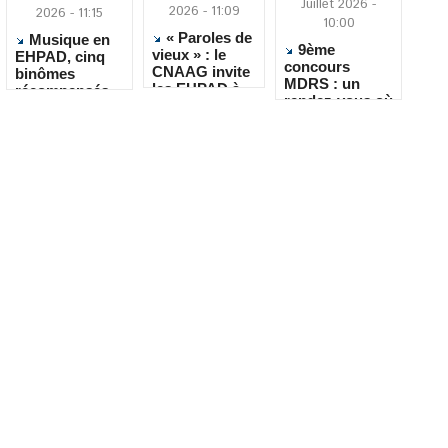
Juillet 2026 -
2026 - 11:09
2026 - 11:15
10:00
« Paroles de
Musique en
9ème
vieux » : le
EHPAD, cinq
concours
CNAAG invite
binômes
MDRS : un
les EHPAD à
récompensés
rendez-vous où
recueillir les
pour leur
la créativité
récits de leurs
créativité
rencontre le
résidents
quotidien