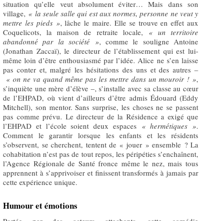
situation qu’elle veut absolument éviter… Mais dans son
village,
« la seule salle qui est aux normes, personne ne veut y
mettre les pieds »
, lâche le maire. Elle se trouve en effet aux
Coquelicots, la maison de retraite locale,
« un territoire
abandonné par la société »
, comme le souligne Antoine
(Jonathan Zaccaï), le directeur de l’établissement qui est lui-
même loin d’être enthousiasmé par l’idée. Alice ne s’en laisse
pas conter et, malgré les hésitations des uns et des autres –
« on ne va quand même pas les mettre dans un mouroir ! »
,
s’inquiète une mère d’élève –, s’installe avec sa classe au cœur
de l’EHPAD, où vient d’ailleurs d’être admis Édouard (Eddy
Mitchell), son mentor. Sans surprise, les choses ne se passent
pas comme prévu. Le directeur de la Résidence a exigé que
l’EHPAD et l’école soient deux espaces
« hermétiques »
.
Comment le garantir lorsque les enfants et les résidents
s’observent, se cherchent, tentent de « jouer » ensemble ? La
cohabitation n’est pas de tout repos, les péripéties s’enchaînent,
l’Agence Régionale de Santé fronce même le nez, mais tous
apprennent à s’apprivoiser et finissent transformés à jamais par
cette expérience unique.
Humour et émotions
Portée par des acteurs attachants, cette comédie