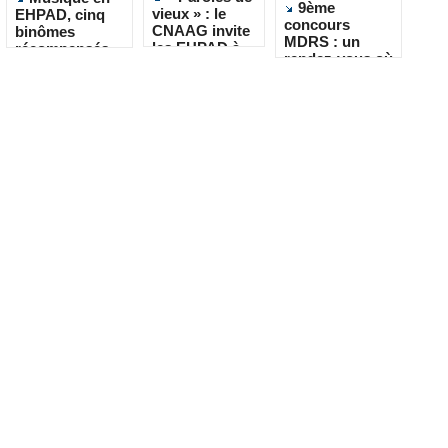
9ème
vieux » : le
EHPAD, cinq
concours
CNAAG invite
binômes
MDRS : un
les EHPAD à
récompensés
rendez-vous où
recueillir les
pour leur
la créativité
récits de leurs
créativité
rencontre le
résidents
quotidien