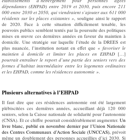
établissements d’hébergement pour personnes âgées
dépendantes (EHPAD) entre 2019 et 2030, puis encore 211
000 entre 2030 et 2050, qui viendraient s’ajouter aux 611 000
résidents sur les places existantes »
, souligne ainsi le rapport
de 2020. Face à cette situation difficilement tenable, les
pouvoirs publics semblent tentés par la poursuite des politiques
mises en œuvre ces dernières années en faveur du maintien à
domicile. Une stratégie sur laquelle l’étude de la DREES est
plus nuancée, l’institution notant en effet que
«
favoriser le
maintien à domicile et limiter les places en EHPAD
[…]
pourrait entraîner le report d’une partie des seniors vers des
formes d’habitat intermédiaire entre les logements ordinaires
et les EHPAD, comme les résidences autonomie »
.
Plusieurs alternatives à l’EHPAD
Il faut dire que ces résidences autonomie ont été largement
plébiscitées ces dernières années, accueillant déjà 120 000
seniors, selon la Caisse nationale de solidarité pour l'autonomie
(CNSA). Et ce chiffre pourrait considérablement augmenter.
Un
livre blanc, publié en novembre dernier par l’Union Nationale
des Centres Communaux d’Action Sociale (UNCCAS),
prévoit
même un doublement des personnes accueillies d’ici 2030. Si