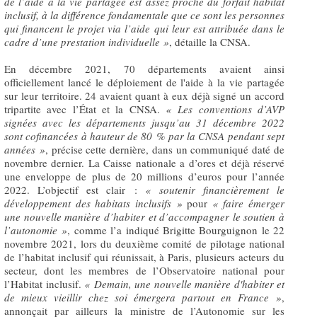
de l’aide à la vie partagée est assez proche du forfait habitat
inclusif, à la différence fondamentale que ce sont les personnes
qui financent le projet via l’aide qui leur est attribuée dans le
cadre d’une prestation individuelle »
, détaille la CNSA.
En décembre 2021, 70 départements avaient ainsi
officiellement lancé le déploiement de l'aide à la vie partagée
sur leur territoire. 24 avaient quant à eux déjà signé un accord
tripartite avec l’État et la CNSA.
«
Les conventions d’AVP
signées avec les départements jusqu’au 31 décembre 2022
sont cofinancées à hauteur de 80 % par la CNSA pendant sept
années »
, précise cette dernière, dans un communiqué daté de
novembre dernier. La Caisse nationale a d’ores et déjà réservé
une enveloppe de plus de 20 millions d’euros pour l’année
2022. L’objectif est clair :
«
soutenir financièrement le
développement des habitats inclusifs »
pour
«
faire émerger
une nouvelle manière d’habiter et d’accompagner le soutien à
l’autonomie »
, comme l’a indiqué Brigitte Bourguignon le 22
novembre 2021, lors du deuxième comité de pilotage national
de l’habitat inclusif qui réunissait, à Paris, plusieurs acteurs du
secteur, dont les membres de l’Observatoire national pour
l’Habitat inclusif.
«
Demain, une nouvelle manière d'habiter et
de mieux vieillir chez soi émergera partout en France »
,
annonçait par ailleurs la ministre de l’Autonomie sur les