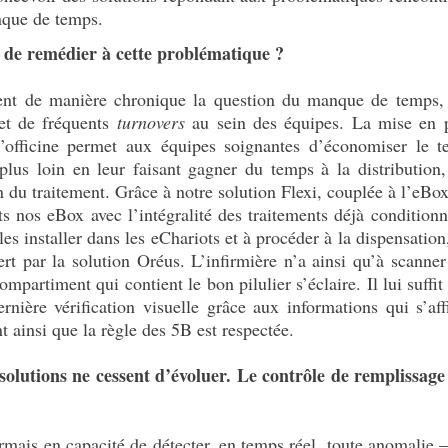
anque de temps.
s de remédier à cette problématique ?
sent de manière chronique la question du manque de temps,
 et de fréquents
turnovers
au sein des équipes. La mise en 
officine permet aux équipes soignantes d’économiser le 
plus loin en leur faisant gagner du temps à la distribution,
n du traitement. Grâce à notre solution Flexi, couplée à l’eBo
s nos eBox avec l’intégralité des traitements déjà conditionn
les installer dans les eChariots et à procéder à la dispensation
t par la solution Oréus. L’infirmière n’a ainsi qu’à scanner
partiment qui contient le bon pilulier s’éclaire. Il lui suffit
ernière vérification visuelle grâce aux informations qui s’aff
nt ainsi que la règle des 5B est respectée.
lutions ne cessent d’évoluer. Le contrôle de remplissage 
ormais en capacité de détecter, en temps réel, toute anomali