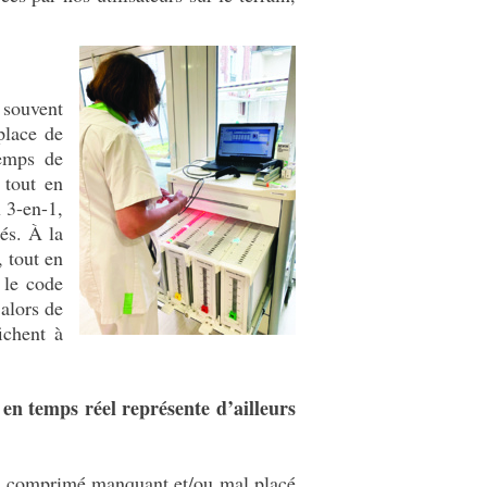
 souvent
place de
temps de
 tout en
x 3-en-1,
és. À la
, tout en
 le code
 alors de
ichent à
en temps réel représente d’ailleurs
e – comprimé manquant et/ou mal placé