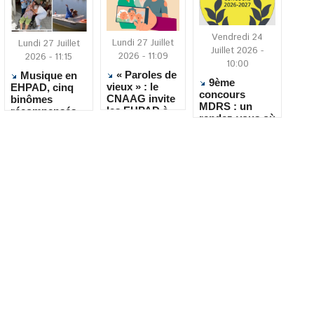
Vendredi 24
Lundi 27 Juillet
Lundi 27 Juillet
Juillet 2026 -
2026 - 11:09
2026 - 11:15
10:00
« Paroles de
Musique en
9ème
vieux » : le
EHPAD, cinq
concours
CNAAG invite
binômes
MDRS : un
les EHPAD à
récompensés
rendez-vous où
recueillir les
pour leur
la créativité
récits de leurs
créativité
rencontre le
résidents
quotidien