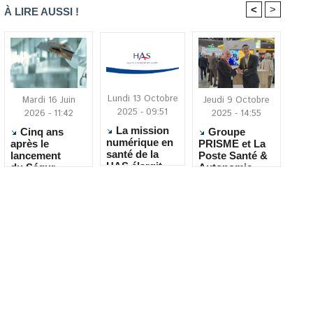
<
>
À LIRE AUSSI !
Lundi 13 Octobre
Mardi 16 Juin
Jeudi 9 Octobre
2025 - 09:51
2026 - 11:42
2025 - 14:55
La mission
Cinq ans
Groupe
numérique en
après le
PRISME et La
santé de la
lancement
Poste Santé &
HAS élargit
du Ségur
Autonomie
son champ
numérique : où
nouent un
d’intervention
en sont les
partenariat
au secteur
EHPAD ?
autour du
social et
maintien à
médico-social
domicile des
seniors