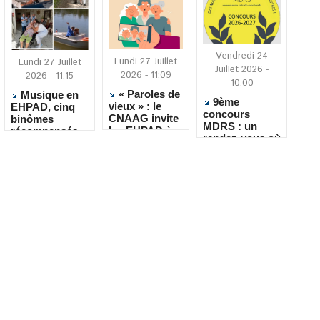
Vendredi 24
Lundi 27 Juillet
Lundi 27 Juillet
Juillet 2026 -
2026 - 11:09
2026 - 11:15
10:00
« Paroles de
Musique en
9ème
vieux » : le
EHPAD, cinq
concours
CNAAG invite
binômes
MDRS : un
les EHPAD à
récompensés
rendez-vous où
recueillir les
pour leur
la créativité
récits de leurs
créativité
rencontre le
résidents
quotidien